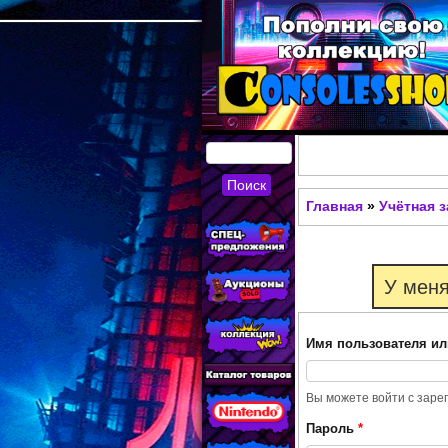
КУПИТЬ
СОВРЕМЕННЫЕ И
Главная
»
Учётная 
Вы здесь
РЕТРО ИГРОВЫЕ
ПРИСТАВКИ,
У меня
ИГРЫ, ФИГУРКИ,
РЕДКИЕ
Имя пользователя ил
КОЛЛЕКЦИОННЫЕ
ТОВАРЫ В
Вы можете войти с заре
ИНТЕРНЕТ-
Пароль
*