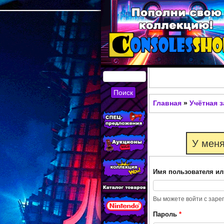
КУПИТЬ
СОВРЕМЕННЫЕ И
Главная
»
Учётная 
Вы здесь
РЕТРО ИГРОВЫЕ
ПРИСТАВКИ,
У меня
ИГРЫ, ФИГУРКИ,
РЕДКИЕ
Имя пользователя ил
КОЛЛЕКЦИОННЫЕ
ТОВАРЫ В
Вы можете войти с заре
ИНТЕРНЕТ-
Пароль
*