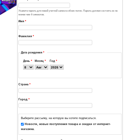
использован только по вашему желанию: для восстановления пароля 
новостей и уведомлений по электронной почте.
Подтвердить e-mail адрес
*
Пожалуйста повторите ваш e-mail адрес для его подтверждения.
Пароль
*
Надёжность парол
Повторите пароль
*
Укажите пароль для новой учетной записи в обоих полях. Пароль долж
менее чем
6
символов.
Имя
*
Фамилия
*
Дата рождения
*