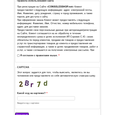
День
*
Месяц
*
Год
*
Страна
*
Город
*
Выберите рассылку, на которую вы хотите подписаться.
Новости, новые поступления товара и скидки от 
магазина.
Правила использования сайта
При регистрации на Сайте
«CONSOLESSHOP.net»
Клие
предоставляет следующую информацию: адрес электрон