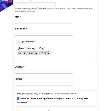
использован только по вашему желанию: для восстановления пароля 
новостей и уведомлений по электронной почте.
Подтвердить e-mail адрес
*
Пожалуйста повторите ваш e-mail адрес для его подтверждения.
Пароль
*
Надёжность парол
Повторите пароль
*
Укажите пароль для новой учетной записи в обоих полях. Пароль долж
менее чем
6
символов.
Имя
*
Фамилия
*
Дата рождения
*