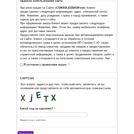
День
*
Месяц
*
Год
*
Страна
*
Город
*
Выберите рассылку, на которую вы хотите подписаться.
Новости, новые поступления товара и скидки от 
магазина.
Правила использования сайта
При регистрации на Сайте
«CONSOLESSHOP.net»
Клие
предоставляет следующую информацию: адрес электрон