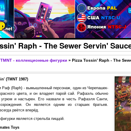
Перейти к основному
содержанию
ssin' Raph - The Sewer Servin' Sauc
TMNT - коллекционные фигурки
»
Pizza Tossin' Raph - The Sew
in' (TMNT 1987)
и Раф (Raph) - вымышленный персонаж, один из Черепашек-
красного цвета, и он владеет парой сай. Рафаэль обычно
, угрюм и настырен. Его назвали в честь Рафаэля Санти,
озрождения. Он является одним из старших братьев.
всегда рвётся вперёд.
фигурки является стрельба пиццой.
mates Toys