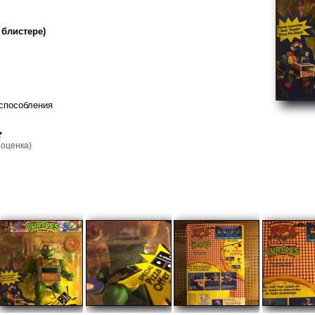
 блистере)
способления
оценка)