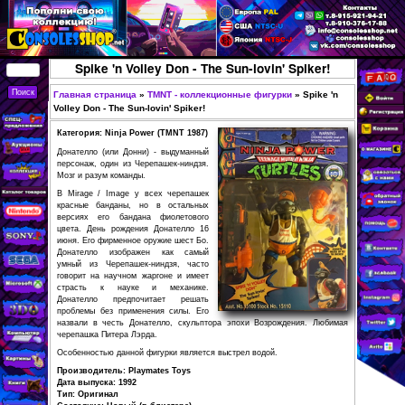
Перейти к основному
содержанию
КУПИТЬ
Spike 'n Volley Don - The Sun-lovin
СОВРЕМЕННЫЕ И
РЕТРО ИГРОВЫЕ
Главная страница
»
TMNT - коллекционные фигур
Вы здесь
Volley Don - The Sun-lovin' Spiker!
ПРИСТАВКИ,
Категория: Ninja Power (TMNT 1987)
ИГРЫ, ФИГУРКИ,
Донателло (или Донни) - выдуманный
РЕДКИЕ
персонаж, один из Черепашек-ниндзя.
Мозг и разум команды.
КОЛЛЕКЦИОННЫЕ
В Mirage / Image у всех черепашек
ТОВАРЫ В
красные банданы, но в остальных
версиях его бандана фиолетового
ИНТЕРНЕТ-
цвета. День рождения Донателло 16
МАГАЗИНЕ
июня. Его фирменное оружие шест Бо.
Донателло изображен как самый
CONSOLESSHOP
умный из Черепашек-ниндзя, часто
говорит на научном жаргоне и имеет