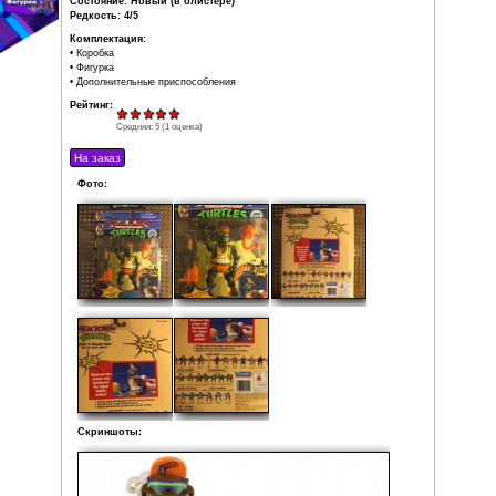
страсть к науке и механике.
Донателло предпочитает решать
проблемы без применения силы. Его
назвали в честь Донателло, скульптора эпохи Возро
черепашка Питера Лэрда.
Особенностью данной фигурки является выстрел водой.
Производитель: Playmates Toys
Дата выпуска: 1992
Тип: Оригинал
Состояние: Новый (в блистере)
Редкость: 4/5
Комплектация:
• Коробка
• Фигурка
• Дополнительные приспособления
Рейтинг:
Средняя:
5
(
1
оценка)
Фото: