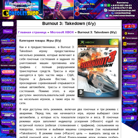
Перейти к основному
содержанию
КУПИТЬ
Burnout 3: Takedown (б/у)
СОВРЕМЕННЫЕ И
РЕТРО ИГРОВЫЕ
Главная страница
»
Microsoft XBOX
»
Burnout 3: T
Вы здесь
ПРИСТАВКИ,
Категория товара: Игры (б/у)
ИГРЫ, ФИГУРКИ,
Как и в предшественниках, в Burnout 3:
Takedown игроку предоставлены
РЕДКИЕ
несколько режимов, которые включают в
себя гоночные состязания и задания по
КОЛЛЕКЦИОННЫЕ
уничтожения машин противника или
трафика с полным разрушением
ТОВАРЫ В
транспортных средств. Трассы в игре
ИНТЕРНЕТ-
находятся в трёх частях мира - США,
Европе и Дальнем Востоке. За
МАГАЗИНЕ
прохождение соревнований открываются
новые автомобили, трассы и гоночные
CONSOLESSHOP
состязания. Помимо этого, в игре
доступен многопользовательский режим