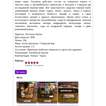
2. Grand Theft Auto: Vice City (б/у)
Grand Theft Auto: Vice City - это прямое продолжение Gran
события которого разворачиваются в 1986 году в го
Томми Верчетти, протагонист третьей части, выходит и
пятнадцать лет. Он отправляется в Вайс-Сити по задан
Сонни Форелли проконтролировать сделку по прода
которая происходит в корабельных доках Вайс-Сити. Сде
Сонни приказывает Томми вернуть деньги и товар, с 
приключения Томми Верчетти в Вайс-Сити.
Издатель: Rockstar Games
Дата выпуска: 2002
Регион: PAL
Жанр: Action-adventure / Открытый мир
Кол-во игроков: 1
Состояние: Идеальное (рабочая поверхность диска без ц
Локализация: Английская версия
Комплектация: Полная + Карта
3. Grand Theft Auto: San Andreas (б/у)
Структура геймплея GTA: San Andreas аналогична д
играм серии. Основное действие состоит из элеме
третьего лица и автомобильного симулятора в большом
исследования игровом мире. Вне транспортного средств