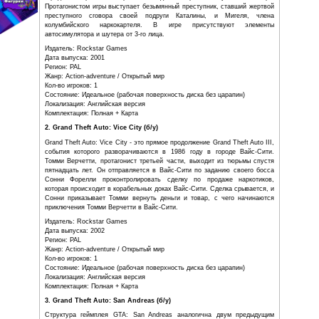
оценки от критиков и игровых изданий,
в следствии чего, издание Grand Theft
Auto: The Trilogy, было хорошо принято среди игроков.
AceGamez поставил высшую оценку версии для Xbox, пр
что Grand Theft Auto: The Trilogy «должен иметь в к
уважающий себя геймер».
1. Grand Theft Auto III (б/у)
События Grand Theft Auto III происходят в вымышленн
городе Либерти-Сити, прототипом для которого посл
Протагонистом игры выступает безымянный преступник, 
преступного сговора своей подруги Каталины, и
колумбийского наркокартеля. В игре присутст
автосимулятора и шутера от 3-го лица.
Издатель: Rockstar Games
Дата выпуска: 2001
Регион: PAL
Жанр: Action-adventure / Открытый мир
Кол-во игроков: 1
Состояние: Идеальное (рабочая поверхность диска без ц
Локализация: Английская версия
Комплектация: Полная + Карта