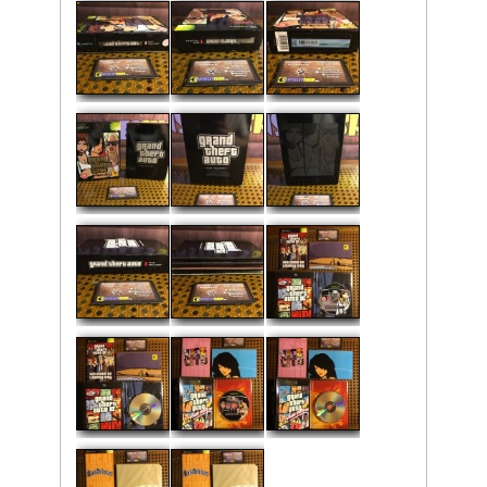
управляемый игроком, может ходить, бегать, прыгать, 
(последние 2 возможности являются новыми в се
использовать оружие и драться врукопашную. Игроки
использовать множество разнообразных средств передв
автомобили, мотоциклы, мопеды, квадроциклы, велос
самолёты, вертолёты, суда на воздушной подушке,
реактивный ранец.
Издатель: Rockstar Games
Дата выпуска: 2004
Регион: PAL
Жанр: Action-adventure / Открытый мир
Кол-во игроков: 1-2
Состояние: Идеальное (рабочая поверхность диска без ц
Локализация: Английская версия
Комплектация: Полная + Карта
Рейтинг:
Средняя:
5
(
1
оценка)
Фото: