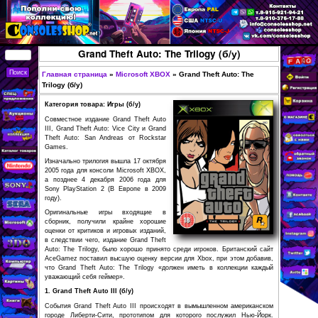
Перейти к основному
содержанию
КУПИТЬ
Grand Theft Auto: The Trilogy (
СОВРЕМЕННЫЕ И
РЕТРО ИГРОВЫЕ
Главная страница
»
Microsoft XBOX
»
Grand Theft 
Вы здесь
Trilogy (б/у)
ПРИСТАВКИ,
Категория товара: Игры (б/у)
ИГРЫ, ФИГУРКИ,
Совместное издание Grand Theft Auto
РЕДКИЕ
III, Grand Theft Auto: Vice City и Grand
Theft Auto: San Andreas от Rockstar
КОЛЛЕКЦИОННЫЕ
Games.
ТОВАРЫ В
Изначально трилогия вышла 17 октября
2005 года для консоли Microsoft XBOX,
ИНТЕРНЕТ-
а позднее 4 декабря 2006 года для
МАГАЗИНЕ
Sony PlayStation 2 (В Европе в 2009
году).
CONSOLESSHOP
Оригинальные игры входящие в
сборник, получили крайне хорошие