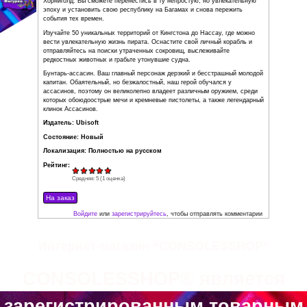
авторитет, который можно сравнить с
авторитетом легендарного пирата по
прозвищу Черная Борода. Но эта борьба вовлекла его в 
тамплиерами и ассасинами, которая способна уничтожить
образовали пираты.
Особенности игры:
Великолепные Карибы на заре 18 века. В новой части вы
всю полноту знаменитой серии. Займите собственное мес
знаменитых пиратов, таких как Калико Джек, Черная Бор
Хорниголд. Вы сможете перенестись в ту непростую, но 
эпоху и установить свою республику на Багамах и снова
события тех времен.
Изучайте 50 уникальных территорий от Кингстона до Насс
вести увлекательную жизнь пирата. Оснастите свой личн
отправляйтесь на поиски утраченных сокровищ, выслежи
редкостных животных и грабьте утонувшие судна.
Бунтарь-ассасин. Ваш главный персонаж дерзкий и бесс
Интернет-магазин “CONSOLESSHOP”
капитан. Обаятельный, но безжалостный, наш герой обуч
ассасинов, поэтому он великолепно владеет различным 
CONSOLESSHOP® является
которых обоюдоострые мечи и кремневые пистолеты, а т
клинок Ассасинов.
зарегистрированным товарным