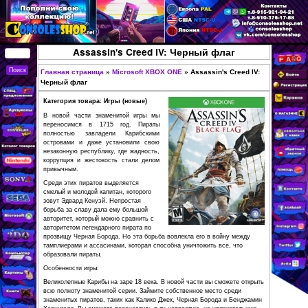
Перейти к основному
содержанию
КУПИТЬ
Assassin's Creed IV: Черный 
СОВРЕМЕННЫЕ И
РЕТРО ИГРОВЫЕ
Главная страница
»
Microsoft XBOX ONE
»
Assassi
Вы здесь
Черный флаг
ПРИСТАВКИ,
Категория товара: Игры (новые)
ИГРЫ, ФИГУРКИ,
В новой части знаменитой игры мы
РЕДКИЕ
переносимся в 1715 год. Пираты
полностью завладели Карибскими
КОЛЛЕКЦИОННЫЕ
островами и даже установили свою
незаконную республику, где жадность,
ТОВАРЫ В
коррупция и жестокость стали делом
ИНТЕРНЕТ-
привычным.
МАГАЗИНЕ
Среди этих пиратов выделяется
смелый и молодой капитан, которого
CONSOLESSHOP
зовут Эдвард Кенуэй. Непростая
борьба за славу дала ему большой