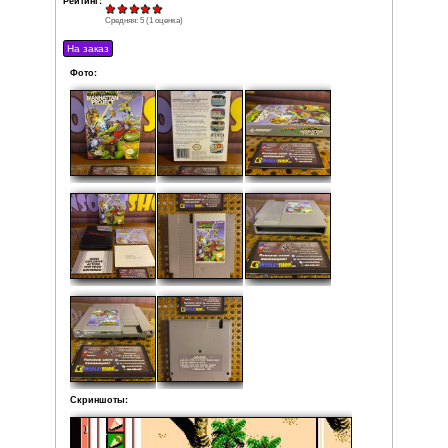
Ninja Turtles была выпущенна для Famicom под другим н
Turtle Ninja Legend) , что сказалось на нумерации после
Версия игры для PAL не выпускалась, хотя это 
нумерацию игр в серии (Teenage Mutant Hero Turtles IV 
Разработчик: Konami
Издатель: Konami
Product ID: NES-T3-USA
Дата выпуска: 1992
Регион: NTSC-U
Жанр: Action / Beat-'Em-Up / 2D
Кол-во игроков: 1-2
Состояние: Идеальное
Локализация: Английская версия
Комплектация:
• Коробка
• Мануал
• Дополнительный буклет
• Рукав
• Картридж
Рейтинг:
Средняя:
5
(
1
оценка)