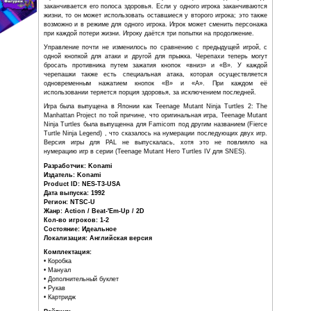
с намерением отправить в космос, и
взяли Эйприл в заложники.
В TMNT III могут играть два игрока
одновременно, причем каждый игрок
управляет своим персонажем. Игрок может выбрать л
черепах: Леонардо, Рафаэля, Микеланджело и Донате
которых владеет своим опредёленным оружием. В игр
режима многопользовательской игры, первый позволяет
ранить друг друга, другой отключает эту возможн
ограниченное количество жизней, которое истощается к
заканчивается его полоса здоровья. Если у одного игро
жизни, то он может использовать оставшиеся у второго и
возможно и в режиме для одного игрока. Игрок может с
при каждой потери жизни. Игроку даётся три попытки на 
Управление почти не изменилось по сравнению с пред
одной кнопкой для атаки и другой для прыжка. Черепа
бросать противника путем зажатия кнопок «вниз» и
черепашки также есть специальная атака, которая 
одновременным нажатием кнопок «B» и «A». П
использовании теряется порция здоровья, за исключение
Игра была выпущена в Японии как Teenage Mutant Ninja
Manhattan Project по той причине, что оригинальная игра