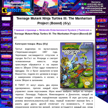
Перейти к основному
содержанию
КУПИТЬ
Teenage Mutant Ninja Turtles III: Th
СОВРЕМЕННЫЕ И
Project (Boxed) (б/у)
РЕТРО ИГРОВЫЕ
Главная страница
»
Nintendo Entertainment Syste
ПРИСТАВКИ,
Вы здесь
Teenage Mutant Ninja Turtles III: The Manhattan Proj
ИГРЫ, ФИГУРКИ,
у)
РЕДКИЕ
Категория товара: Игры (б/у)
КОЛЛЕКЦИОННЫЕ
Третья видеоигра по мультсериалу
«Черепашки-ниндзя» 1987 года.
ТОВАРЫ В
Черепашки наслаждаются отпуском в
городке Ки-Уэст во Флориде и смотрят
ИНТЕРНЕТ-
телевизионные новости, когда
МАГАЗИНЕ
трансляция обрывается и на экране
вместо Эйприл О’Нил вдруг появляется
CONSOLESSHOP
Шреддер. Он и Крэнг захватили остров
Манхеттен, подняв его целиком в воздух