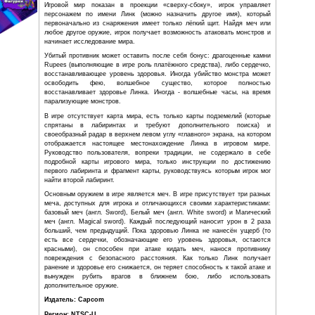
и характеристики оружия, присутствует
инвентарь с возможностью
использования некоторого количества полезных пред
интерфейс представлен на двух экранах -
«вспомогательном», переключение между которым
нажатием кнопки «Start». На главном экране происходят 
перемещение игрового персонажа по уровню, бои с монс
то время как вспомогательный экран отображает инвен
количество найденных фрагментов Трифорса и использу
момент дополнительное оружие.
Игровой мир показан в проекции «сверху-сбоку», и
персонажем по имени Линк (можно назначить другое
первоначально из снаряжения имеет только лёгкий щит
любое другое оружие, игрок получает возможность атак
начинает исследование мира.
Убитый противник может оставить после себя бонус: др
Rupees (выполняющие в игре роль платёжного средства)
восстанавливающее уровень здоровья. Иногда убийств
освободить фею, волшебное существо, котор
восстанавливает здоровье Линка. Иногда - волшебные
парализующие монстров.
В игре отсутствует карта мира, есть только карты под
спрятаны в лабиринтах и требуют дополнительн