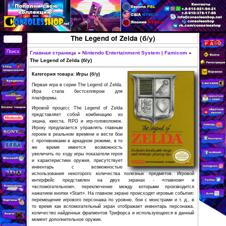
Перейти к основному
содержанию
КУПИТЬ
The Legend of Zelda (б/у)
СОВРЕМЕННЫЕ И
РЕТРО ИГРОВЫЕ
Главная страница
»
Nintendo Entertainment Syste
Вы здесь
The Legend of Zelda (б/у)
ПРИСТАВКИ,
Категория товара: Игры (б/у)
ИГРЫ, ФИГУРКИ,
Первая игра в серии The Legend of Zelda.
РЕДКИЕ
Игра стала бестселлером для
платформы.
КОЛЛЕКЦИОННЫЕ
Игровой процесс The Legend of Zelda
ТОВАРЫ В
представляет собой комбинацию из
экшна, квеста, RPG и игр-головоломок.
ИНТЕРНЕТ-
Игроку предлагается управлять главным
МАГАЗИНЕ
героем в реальном времени и вести бои
с противниками в аркадном режиме, в то
CONSOLESSHOP
же время имеется возможность
увеличить по ходу игры показатели героя