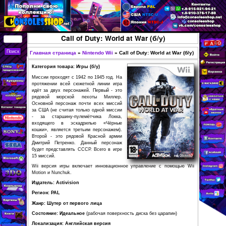
Перейти к основному
содержанию
КУПИТЬ
Call of Duty: World at War (б
СОВРЕМЕННЫЕ И
РЕТРО ИГРОВЫЕ
Главная страница
»
Nintendo Wii
»
Call of Duty: Wo
Вы здесь
ПРИСТАВКИ,
Категория товара: Игры (б/у)
ИГРЫ, ФИГУРКИ,
Миссии проходят с 1942 по 1945 год. На
протяжении всей сюжетной линии игра
РЕДКИЕ
идёт за двух персонажей. Первый - это
рядовой морской пехоты Миллер.
КОЛЛЕКЦИОННЫЕ
Основной персонаж почти всех миссий
за США (не считая только одной миссии
ТОВАРЫ В
- за старшину-пулемётчика Локка,
ИНТЕРНЕТ-
входящего в эскадрилью «Чёрные
кошки», является третьим персонажем).
МАГАЗИНЕ
Второй - это рядовой Красной армии
Дмитрий Петренко. Данный персонаж
CONSOLESSHOP
будет представлять СССР. Всего в игре
15 миссий.