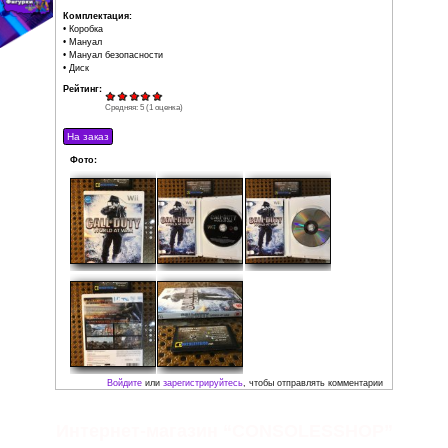
Wii версия игры включает инновационное управление
Motion и Nunchuk.
Издатель: Activision
Регион: PAL
Жанр: Шутер от первого лица
Состояние: Идеальное
(рабочая поверхность диска без 
Локализация: Английская версия
Комплектация:
• Коробка
• Мануал
• Мануал безопасности
• Диск
Рейтинг:
Средняя:
5
(
1
оценка)
Фото:
Интернет-магазин “CONSOLESSHOP”