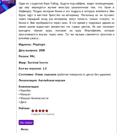
умением.
Сюжет игры напрямую продолжает первую часть. С
Старшую Школу Лифмор, которая не подлежала восста
решено снести. Кенни и Шэннон Мэтьюсы учатся 
Фоллкрик, а Стэн Джонс работает доставщиком пиццы. П
не удалось вывести из своих организмов споры Мортифи
Стэну постоянно нужно принимать медикаменты, а
приспособиться к ним. Между тем, по кампусу Фоллкрик
похожий на тюльпан, пепел из которого используе
сильнодействующего, а потому популярного у студентов, 
Один из студентов Кори Уайлд, будучи под кайфом, вид
где ему мерещатся жуткие монстры (аналогичные т
Лифморе). Поздно вечером Кенни и его подруга в котор
Брукс идут в местное братство на вечеринку. Поскольк
через парадный вход (на вечеринку могут попасть тол
Кенни и Эми пробираются через окно. В это время у по
земли разом вырастает множество тех самых цветов. 
выходить чёрная аура, похожая на ауру Мортиф
просачивается внутрь через окна. Тут же музыка сменя
воплями ужаса...
Издатель: Playlogic
Дата выпуска: 2008