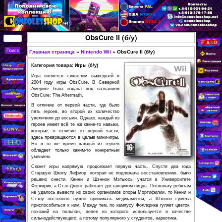
Перейти к основному
содержанию
КУПИТЬ
ObsCure II (б/у)
СОВРЕМЕННЫЕ И
РЕТРО ИГРОВЫЕ
Главная страница
»
Nintendo Wii
»
ObsCure II (б/у)
Вы здесь
ПРИСТАВКИ,
Категория товара: Игры (б/у)
ИГРЫ, ФИГУРКИ,
Игра является сиквелом вышедшей в
2004 году игры ObsCure. В Северной
РЕДКИЕ
Америке была издана под названием
ObsCure: The Aftermath.
КОЛЛЕКЦИОННЫЕ
В отличие от первой части, где было
ТОВАРЫ В
пять героев, во второй их количество
увеличили до восьми. Однако, каждый из
ИНТЕРНЕТ-
героев имеет всё те же какие-то навыки,
которые, в отличие от первой части,
МАГАЗИНЕ
здесь превращаются в целые мини-игры.
CONSOLESSHOP
Но в то же время каждый из героев
обладает только каким-то конкретным