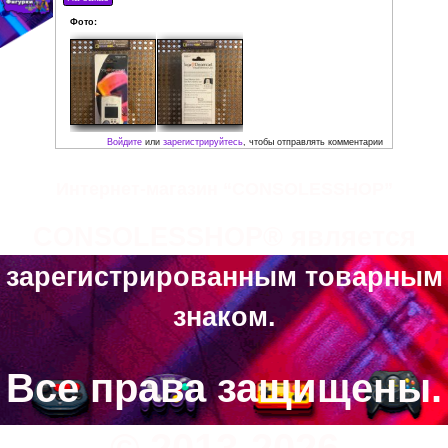
Комплектация:
• Коробка
• Инструкция
• Visual Memory Unit
• 2 батарейки CR2032
Рейтинг:
Средняя:
5
(
2
оценки)
Интернет-магазин “CONSOLESSHOP”
Фото:
CONSOLESSHOP® является
зарегистрированным товарным
знаком.
Все права защищены.
Войдите
или
зарегистрируйтесь
, чтобы отправл