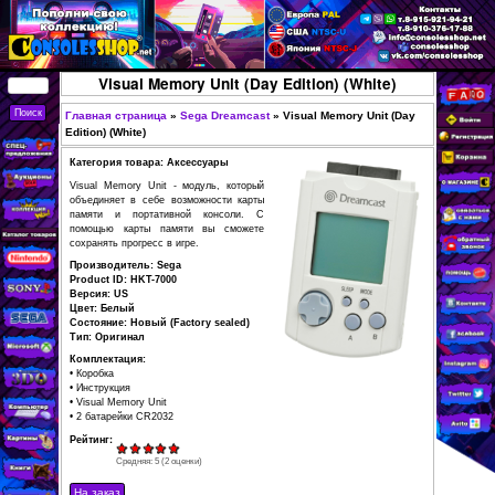
Перейти к основному
содержанию
КУПИТЬ
Visual Memory Unit (Day Edition) 
СОВРЕМЕННЫЕ И
РЕТРО ИГРОВЫЕ
Главная страница
»
Sega Dreamcast
»
Visual Memo
Вы здесь
Edition) (White)
ПРИСТАВКИ,
Категория товара: Аксессуары
ИГРЫ, ФИГУРКИ,
Visual Memory Unit - модуль, который
РЕДКИЕ
объединяет в себе возможности карты
памяти и портативной консоли. С
КОЛЛЕКЦИОННЫЕ
помощью карты памяти вы сможете
сохранять прогресс в игре.
ТОВАРЫ В
Производитель: Sega
ИНТЕРНЕТ-
Product ID: HKT-7000
МАГАЗИНЕ
Версия: US
Цвет: Белый
CONSOLESSHOP
Состояние: Новый (Factory sealed)
Тип: Оригинал