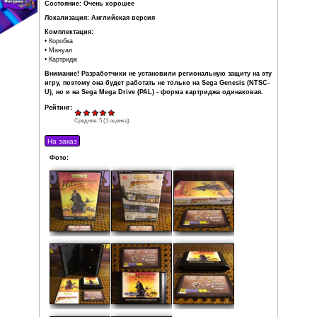
солдат фашистской Германии, который
также направляется на поиски чаши.
Издатель: U.S. Gold
Дата выпуска: 1992
Регион: NTSC-U
(нет региональной защиты)
Жанр: Platformer
Кол-во игроков: 1
Состояние: Очень хорошее
Локализация: Английская версия
Комплектация:
• Коробка
• Мануал
• Картридж
Внимание! Разработчики не установили региональную
игру, поэтому она будет работать не только на Sega 
U), но и на Sega Mega Drive (PAL) - форма картриджа
Рейтинг:
Средняя:
5
(
1
оценка)