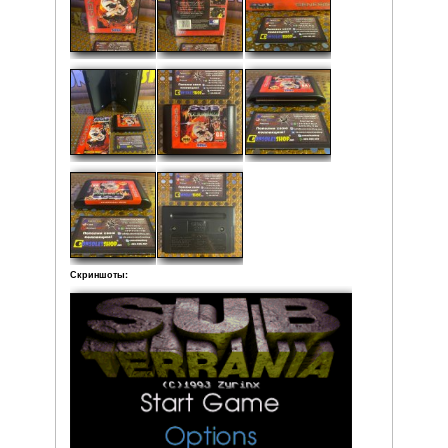
Дата выпуска: 1993
Регион: NTSC-U
Жанр: Action / Shooter / Shoot-'Em-Up / Top-Down
Кол-во игроков: 1
Состояние: Очень хорошее
Локализация: Английская версия
Комплектация:
• Коробка
• Мануал
• Картридж
Рейтинг:
Средняя:
5
(
2
оценки)
Фото: