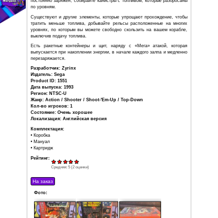
кнопку «B». Корабль все время, тащит
вниз гравитация.
Чтобы пройти все 10 уровней игры, игрок должен выпо
миссии, о которых рассказывается в рапорте, перед 
уровня (за исключением последних трёх уровней). Боль
включает спасение заключённых, и попутное собиран
того, чтобы корабль мог перемещаться под водо
чужеродных боссов.
Ваш корабль имеет ограниченный топливный бак, кото
постоянно заряжен, собирайте канистры с топливом, ко
по уровням.
Существуют и другие элементы, которые упрощают про
тратить меньше топлива, добывайте рельсы располож
уровнях, по которым вы можете свободно скользить на
выключив подачу топлива.
Есть ракетные контейнеры и щит, наряду с «Мега» а
выпускается при накоплении энергии, в начале каждого 
перезаряжается.
Разработчик: Zyrinx
Издатель: Sega
Product ID: 1551