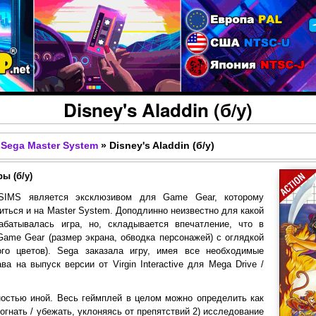
Перейти к основному
содержанию
Disney's Aladdin (б/у)
Sega Master System
»
Disney's Aladdin (б/у)
ы (б/у)
SIMS является эксклюзивом для Game Gear, которому
иться и на Master System. Доподлинно неизвестно для какой
абатывалась игра, но, складывается впечатление, что в
ame Gear (размер экрана, обводка персонажей) с оглядкой
го цветов). Sega заказала игру, имея все необходимые
а на выпуск версии от Virgin Interactive для Mega Drive /
остью иной. Весь геймплей в целом можно определить как
богнать / убежать, уклоняясь от препятствий 2) исследование