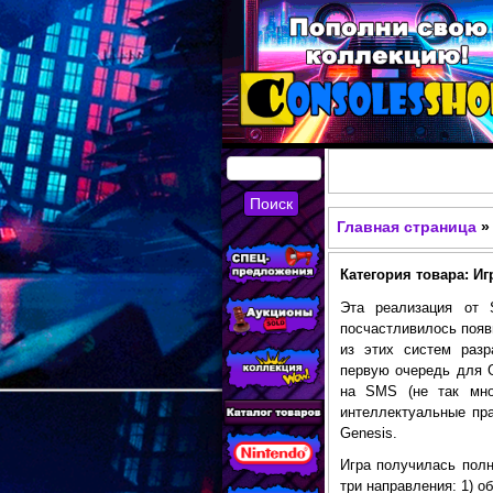
КУПИТЬ
СОВРЕМЕННЫЕ И
Главная страница
»
Вы здесь
РЕТРО ИГРОВЫЕ
Категория товара: Игр
ПРИСТАВКИ,
Эта реализация от 
ИГРЫ, ФИГУРКИ,
посчастливилось появ
из этих систем разр
РЕДКИЕ
первую очередь для G
КОЛЛЕКЦИОННЫЕ
на SMS (не так мно
интеллектуальные прав
ТОВАРЫ В
Genesis.
ИНТЕРНЕТ-
Игра получилась полн
три направления: 1) о