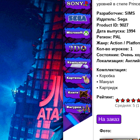
МАГАЗИНЕ
уровней в стиле Prince
CONSOLESSHOP
Разработчик: SIMS
Издатель: Sega
Product ID: 9027
Дата выпуска: 1994
Регион: PAL
Жанр: Action / Platfor
Кол-во игроков: 1
Состояние: Очень х
Локализация: Англий
Комплектация:
• Коробка
• Мануал
• Картридж
Рейтинг:
Средняя:
5
(
1
Фото: