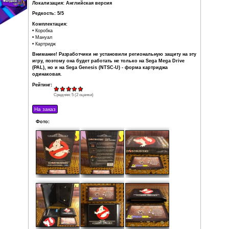
Издатель: Sega
Дата выпуска: 1990
Регион: PAL
(нет региональной защиты)
Жанр: Action / Platformer
Кол-во игроков: 1
Состояние: Очень хорошее
Локализация: Английская версия
Редкость: 5/5
Комплектация:
• Коробка
• Мануал
• Картридж
Внимание! Разработчики не установили региональную
игру, поэтому она будет работать не только на Sega 
(PAL), но и на Sega Genesis (NTSC-U) - форма картри
одинаковая.
Рейтинг: