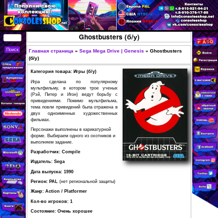
Перейти к основному
содержанию
КУПИТЬ
Ghostbusters (б/у)
СОВРЕМЕННЫЕ И
РЕТРО ИГРОВЫЕ
Главная страница
»
Sega Mega Drive | Genesis
»
Вы здесь
(б/у)
ПРИСТАВКИ,
Категория товара: Игры (б/у)
ИГРЫ, ФИГУРКИ,
Игра сделана по популярному
РЕДКИЕ
мультфильму, в котором трое ученых
(Рэй, Питер и Игон) ведут борьбу с
КОЛЛЕКЦИОННЫЕ
привидениями. Помимо мультфильма,
тема ловли привидений была отражена в
ТОВАРЫ В
двух одноименных художественных
ИНТЕРНЕТ-
фильмах.
МАГАЗИНЕ
Персонажи выполнены в карикатурной
форме. Выбираем одного из охотников и
CONSOLESSHOP
выполняем задание.
Разработчик: Compile