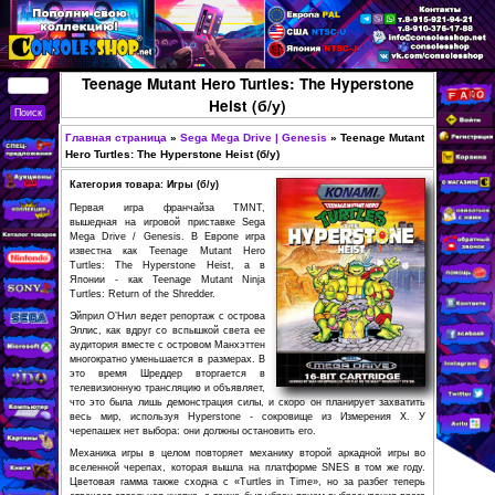
Перейти к основному
содержанию
КУПИТЬ
Teenage Mutant Hero Turtles: The H
СОВРЕМЕННЫЕ И
Heist (б/у)
РЕТРО ИГРОВЫЕ
Главная страница
»
Sega Mega Drive | Genesis
»
T
ПРИСТАВКИ,
Вы здесь
Hero Turtles: The Hyperstone Heist (б/у)
ИГРЫ, ФИГУРКИ,
Категория товара: Игры (б/у)
РЕДКИЕ
Первая игра франчайза TMNT,
КОЛЛЕКЦИОННЫЕ
вышедная на игровой приставке Sega
Mega Drive / Genesis. В Европе игра
ТОВАРЫ В
известна как Teenage Mutant Hero
Turtles: The Hyperstone Heist, а в
ИНТЕРНЕТ-
Японии - как Teenage Mutant Ninja
Turtles: Return of the Shredder.
МАГАЗИНЕ
Эйприл О’Нил ведет репортаж с острова
CONSOLESSHOP
Эллис, как вдруг со вспышкой света ее
аудитория вместе с островом Манхэттен