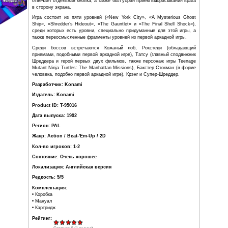
многократно уменьшается в размерах. В
это время Шреддер вторгается в
телевизионную трансляцию и объявляет,
что это была лишь демонстрация силы, и скоро он план
весь мир, используя Hyperstone - сокровище из 
черепашек нет выбора: они должны остановить его.
Механика игры в целом повторяет механику второй а
вселенной черепах, которая вышла на платформе SNES
Цветовая гамма также сходна с «Turtles in Time», но 
отвечает отдельная кнопка, а также был убран прием вы
в сторону экрана.
Игра состоит из пяти уровней («New York City», «A M
Ship», «Shredder’s Hideout», «The Gauntlet» и «The Fina
среди которых есть уровни, специально придуманные д
также переосмысленные фрагменты уровней из первой ар
Среди боссов встречаются Кожаный лоб, Рокстед
приемами, подобными первой аркадной игре), Татсу (гл
Шреддера и герой первых двух фильмов, также персон
Mutant Ninja Turtles: The Manhattan Missions), Бакстер 
человека, подобно первой аркадной игре), Крэнг и Супер
Разработчик: Konami