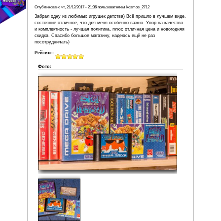
нашего интернет-магазина.
PS. Если Вы что-либо у нас приобрели, пожа
оставьте отзыв. Каждый новый отзыв являет
пополнением нашей коллекции!
Войдите
или
зарегистрируйтесь
, чтобы отправл
Комментарии
Опубликовано
чт, 21/12/2017 - 21:36
пользователем
kosmos_2712
Забрал одну из любимых игрушек детства) Всё пришло 
состояние отличное, что для меня особенно важно. Упо
и комплектность - лучшая политика, плюс отличная цен
скидка. Спасибо большое магазину, надеюсь ещё не ра
посотрудничать)
Рейтинг:
Фото: