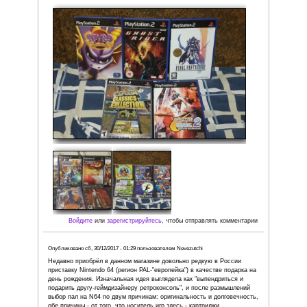
Войдите
или
зарегистрируйтесь
, чтобы отправля
Опубликовано
вс, 24/12/2017 - 10:29
пользователем
Владимир
Заказываю уже десятый "юбилейный" раз в этом чудесн
Все на высоте, диски как новые, джойстик будто достали
Всех с наступающими новогодними праздниками. Сергею
магазину много продаж и адекватных покупателей в ново
Рейтинг:
Фото: