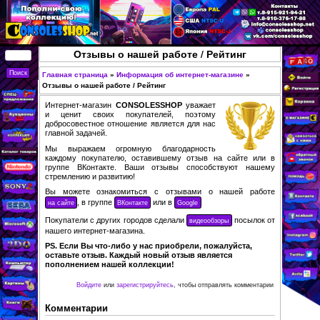
Перейти к основному
содержанию
КУПИТЬ
Отзывы о нашей работе / Ре
СОВРЕМЕННЫЕ И
РЕТРО ИГРОВЫЕ
Главная страница
»
Информация об интернет-маг
Вы здесь
Отзывы о нашей работе / Рейтинг
ПРИСТАВКИ,
Интернет-магазин
CONSOLESSHOP
уважает
ИГРЫ, ФИГУРКИ,
и ценит своих покупателей, поэтому
добросовестное отношение является для нас
РЕДКИЕ
главной задачей.
КОЛЛЕКЦИОННЫЕ
Мы выражаем огромную благодарность
ТОВАРЫ В
каждому покупателю, оставившему отзыв на
группе ВКонтакте. Ваши отзывы способст
ИНТЕРНЕТ-
стремлению и развитию!
МАГАЗИНЕ
Вы можете ознакомиться с отзывами о н
, в группе
или в
CONSOLESSHOP
Покупатели с других городов сделали