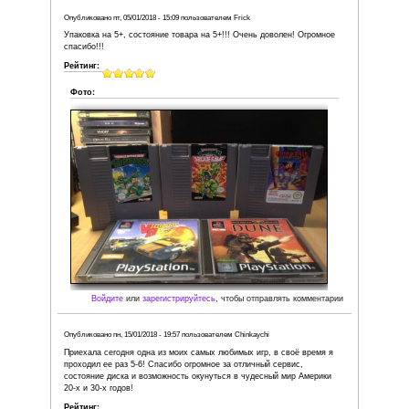
Дополнительным бонусом в комплекте шла игра F1 World
качестве теста на работоспособность, что вообще сним
вопросы насчёт риска приобретения.
Обрадовало то, что продавец отправил посылку на сле
в воскресенье (службой доставки была выбрана CDEK),
дня после покупки я с нетерпением бежал за своей коро
О качестве упаковки говорить смысла нет - по другим о
всё понятно
От себя добавлю, что очень приятно бы
продавцом, который одинаково бережно относится не то
упаковыванию посылок, но и к своим клиентам!
Рейтинг:
Фото: