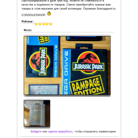
Войдите
или
зарегистрируйтесь
, чтобы отправля
Опубликовано
сб, 30/12/2017 - 01:29
пользователем
Nevezutchi
Недавно приобрёл в данном магазине довольно редкую 
приставку Nintendo 64 (регион PAL-"европейка") в качес
день рождения. Изначальная идея выглядела как "выпен
подарить другу-геймдизайнеру ретроконсоль", и после 
выбор пал на N64 по двум причинам: оригинальность и 
обе причины - от того, что носитель игр здесь - картрид
После двух недель поисков, переговоров, и одной доса
обломавшейся сделки, идея висела на волоске от фейла,
приближалось, предстоял переезд в другой город, да е
время поискать и заказать картриджи. Случайно наткну
consolesshop.net, где в единственном экземпляре, без
упаковки, но в очень хорошем состоянии, предлагалась
адекватной цене. Полазил по группе магазина Вконтакте
проверить, можно ли доверять продавцу), решился и за
было в субботу, но через пару часов consolesshop перез
мне, и мы подробно обсудили все детали заказа и доста