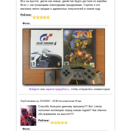
Войдите
или
зарегистрируйтесь
, чтобы отправля
Опубликовано
сб, 23/12/2017 - 18:46
пользователем
Михаил 80
Купил джойстик и карточку памяти ,всё прекрасного ка
большое)!
Рейтинг:
Фото: