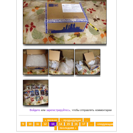
Опубликовано
чт, 04/01/2018 - 16:47
пользователем
Hoboo
По счастливой случайности стал победителем конкурса,
разыгрывался оригинальный картридж Jurassic Park: Ra
для Sega Mega Drive. С детства у меня была пиратская 
теперь, благодаря администрации интернет-магазина
CONSOLESSHOP, появилась возможность увидеть, как 
оригинальный картридж. Сервис оказался лучшим из лу
конкурса мне сразу же написал Сергей. Перед отправко
сфотографировали и дали трек код. Можете не сомнева
качестве и подлинности товаров. Смело приобретайте 
товары в этом магазине для своей коллекции. Огромная
CONSOLESSHOP.
Рейтинг:
Фото: