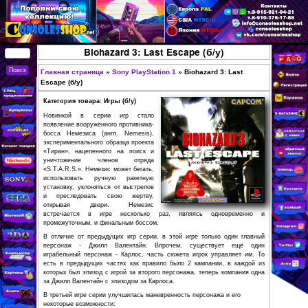
Перейти к основному
содержанию
КУПИТЬ
Biohazard 3: Last Escape (б/
СОВРЕМЕННЫЕ И
РЕТРО ИГРОВЫЕ
Главная страница
»
Sony PlayStation 1
»
Biohazard
Вы здесь
Escape (б/у)
ПРИСТАВКИ,
Категория товара: Игры (б/у)
ИГРЫ, ФИГУРКИ,
Новинкой в серии игр стало
РЕДКИЕ
появление вооружённого противника-
босса Немезиса (англ. Nemesis),
КОЛЛЕКЦИОННЫЕ
экспериментального образца проекта
«Тиран», нацеленного на поиск и
ТОВАРЫ В
уничтожение членов отряда
ИНТЕРНЕТ-
«S.T.A.R.S.». Немезис может бегать,
использовать ручную ракетную
МАГАЗИНЕ
установку, уклоняться от выстрелов
и преследовать свою жертву,
CONSOLESSHOP
открывая двери. Немезис
встречается в игре несколько раз, являясь о