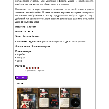
выстрелами в бочки с горючим, либо в заряды взрывчатк
стенах в некоторых местах
• на легком уровне сложности сразу доступны виды оружи
m4a1, револьвер Кольт Питон, дробовик,бокс для аптече
3 шт в один слот.
В игре реализована система создания амуниции, в ко
боеприпасов можно создать, используя найденный поро
инструмент, либо смешивая порох со стандартным
гранатомёта.
Игра изобилует множеством оригинальных головоломок. 
рассчитаны на интуицию, есть также и такие, кот
элементарных знаний арифметики. Впервые в серии 
головоломки, решение которых предполагает налич
музыкального слуха. Некоторые головоломки имеют 
решения, не повторяющиеся при повторном и
прохождениях. Некоторые предметы и вещи в игре
случайным образом, что позволяет не снижать к игре ин
повторном и последующих прохождениях.
Джилл предстоит выбрать, сражаться с монстром 
полицейском участке. Для усиления эффекта ужаса и
изображение на экране преобразовано в негативное.
Несколько раз в игре возникают моменты, когда нео