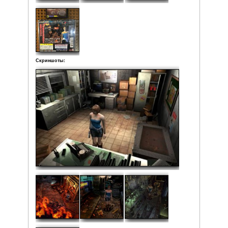
жизненно важный выбор. В такие моменты картинка на э
негативном изображении и игроку предлагается выбра
действий. От сделанного выбора зависит дальнейшее ра
даже финал всей игры.
Издатель: Capcom
Регион: NTSC-J
Жанр: Survival horror
Состояние: Идеальное
(рабочая поверхность диска без 
Локализация: Японская версия
Комплектация:
• Коробка
• Мануал
• Диск
Рейтинг:
Средняя:
5
(
1
оценка)
Фото: