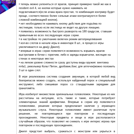
промежуточным, и финальным боссом.
В отличие от предыдущих игр серии, в этой игре толь
персонаж - Джилл Валентайн. Впрочем, сущест
играбельный персонаж - Карлос, часть сюжета игрок у
есть в предыдущих частях как правило было 2 кампан
которых был эпизод с игрой за второго персонажа, тепе
за Джилл Валентайн с эпизодом за Карлоса.
В третьей игре серии улучшилась маневренность персона
некоторые возможности:
• теперь можно уклоняться от врагов, принцип примерно т
resident evil 4, но кнопки которые нужно нажимать не
подсвечиваются(если атака врага простая, то комбинация
проще, соответственно более сильные атаки контратакую
сложной комбинацией кнопок).
• нет необходимости нажимать кнопку действия для подъ
лестницам, только если лестница не ведет на другую лок
• появилась возможность быстрого разворота на 180 град
привычным во всех последующих играх серии.
• в настройках по умолчанию включен режим автоприцел
• кол-во слотов в начале игры в инвентаре 8 шт., в проце
увеличивается на два(у Джилл).
• впервые в играх серии появляется возможность взрыват