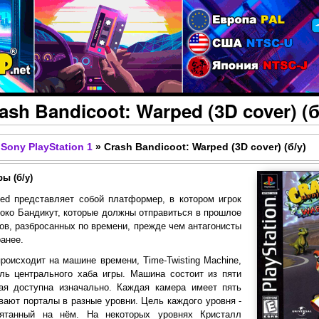
Перейти к основному
содержанию
ash Bandicoot: Warped (3D cover) (б
Sony PlayStation 1
»
Crash Bandicoot: Warped (3D cover) (б/у)
ы (б/у)
ped представляет собой платформер, в котором игрок
око Бандикут, которые должны отправиться в прошлое
лов, разбросанных по времени, прежде чем антагонисты
анее.
роисходит на машине времени, Time-Twisting Machine,
ль центрального хаба игры. Машина состоит из пяти
вая доступна изначально. Каждая камера имеет пять
ывают порталы в разные уровни. Цель каждого уровня -
рятанный на нём. На некоторых уровнях Кристалл