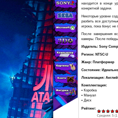
МАГАЗИНЕ
находится в конце у
конкретной задачи.
CONSOLESSHOP
Некоторые уровни сод
разбить все доступны
игрока, пока бонус не
После завершения вс
камеры. После победы
Издатель: Sony Compu
Регион: NTSC-U
Жанр: Платформер
Состояние: Идеальн
Локализация: Англий
Комплектация:
• Коробка
• Мануал
• Диск
Рейтинг:
Средняя:
5
(
1