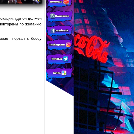
окации, где он должен
 повторены по желанию
ывает портал к боссу