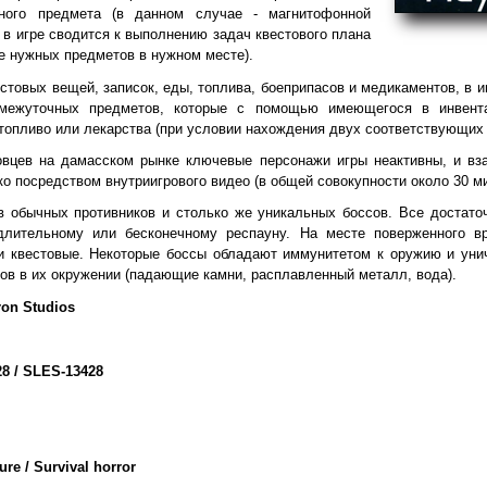
нного предмета (в данном случае - магнитофонной
 в игре сводится к выполнению задач квестового плана
ие нужных предметов в нужном месте).
стовых вещей, записок, еды, топлива, боеприпасов и медикаментов, в и
омежуточных предметов, которые с помощью имеющегося в инвента
топливо или лекарства (при условии нахождения двух соответствующих 
овцев на дамасском рынке ключевые персонажи игры неактивны, и вза
о посредством внутриигрового видео (в общей совокупности около 30 ми
в обычных противников и столько же уникальных боссов. Все достато
лительному или бесконечному респауну. На месте поверженного вр
ти квестовые. Некоторые боссы обладают иммунитетом к оружию и ун
ов в их окружении (падающие камни, расплавленный металл, вода).
ron Studios
28 / SLES-13428
re / Survival horror