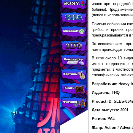
МАГАЗИНЕ
инвентаре определё
бобины). Продвижение
CONSOLESSHOP
(поиск и использован
Помимо собирания кве
грибов и прочих пр
преобразовываются в 
За исключением торг
ними происходит тольк
В игре около 10 видо
имеют тенденцию к д
предметы, в частнос
специфических объект
Разработчик: Heavy I
Издатель: THQ
Product ID: SLES-034
Дата выпуска: 2001
Регион: PAL
Жанр: Action / Adventu