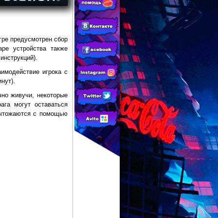
гре предусмотрен сбор
ре устройства также
инструкций).
имодействие игрока с
нут).
чно живучи, некоторые
ага могут оставаться
ичтожаются с помощью