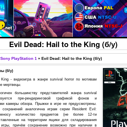
Перейти к основному
содержанию
Evil Dead: Hail to the King (б/у)
Sony PlayStation 1
»
Evil Dead: Hail to the King (б/у)
ы (б/у)
e King - видеоигра в жанре survival horror по мотивам
е мертвецы.
огичен большинству представителей жанра survival
изуется пре-рендеринговой графикой фонов и
ми камеры обзора. Прыжки в игре не предусмотрены.
 сохранений аналогична играм серии Resident Evil:
реносу количество предметов (не более 12-ти
ставленные на территории ящики для складирования
 игры, причём сохранение возможно при наличии в