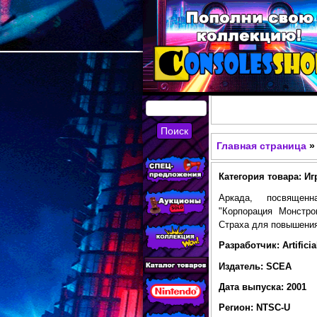
КУПИТЬ
СОВРЕМЕННЫЕ И
Главная страница
»
Вы здесь
РЕТРО ИГРОВЫЕ
Категория товара: Игр
ПРИСТАВКИ,
Аркада, посвящен
ИГРЫ, ФИГУРКИ,
"Корпорация Монстр
Страха для повышения
РЕДКИЕ
Разработчик: Artific
КОЛЛЕКЦИОННЫЕ
Издатель: SCEA
ТОВАРЫ В
Дата выпуска: 2001
ИНТЕРНЕТ-
Регион: NTSC-U