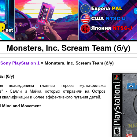
Перейти к основному
содержанию
Monsters, Inc. Scream Team (б/у)
Sony PlayStation 1
»
Monsters, Inc. Scream Team (б/у)
ы (б/у)
ная похождениям главных героев мультфильма
ов" - Салли и Майка, которых отправили на Остров
 квалификации и более эффективного пугания детей.
ial Mind and Movement