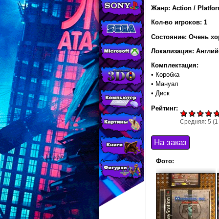
МАГАЗИНЕ
Жанр: Action / Platfor
CONSOLESSHOP
Кол-во игроков: 1
Состояние: Очень х
Локализация: Англий
Комплектация:
• Коробка
• Мануал
• Диск
Рейтинг:
Средняя:
5
(
1
Фото: