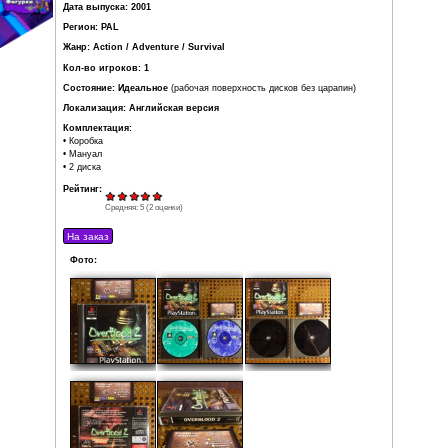
равны и старик бросает небольшую капсулу главному 
рискуя своей жизнью, скрывается от преследования. Та
приключения.
Как и в первой части, Overblood 2 имеет полностью тр
Вы можете играть за трёх персонажей в этой игре: Acarno,
Jean.
Разработчик: Riverhillsoft
Издатель: Evolution Games
Дата выпуска: 2001
Регион: PAL
Жанр: Action / Adventure / Survival
Кол-во игроков: 1
Состояние: Идеальное
(рабочая поверхность дисков без
Локализация: Английская версия
Комплектация:
• Коробка
• Мануал
• 2 диска