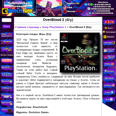
Перейти к основному
содержанию
КУПИТЬ
OverBlood 2 (б/у)
СОВРЕМЕННЫЕ И
РЕТРО ИГРОВЫЕ
Главная страница
»
Sony PlayStation 1
»
OverBlood
Вы здесь
ПРИСТАВКИ,
Категория товара: Игры (б/у)
ИГРЫ, ФИГУРКИ,
2115 год. Прошло 70 лет после
"Внезапной Смерти Земли", а мир
РЕДКИЕ
полностью стал зависеть от
охлаждающих воздух сооружений. В
КОЛЛЕКЦИОННЫЕ
East Edge сity прибывает шаттл, из
него выходит Acarno Brani с
ТОВАРЫ В
намерением стать успешным
ИНТЕРНЕТ-
гонщиком Junk Blade'ов -
летательных аппаратов будущего.
МАГАЗИНЕ
Также на этом рейсе был старый
учёный Veltor Curtis и женщина-
CONSOLESSHOP
следователь Chris Lanebecca, следившая за ним. Вскор
в аэропорт Veltor подвергается нападению на глазах у