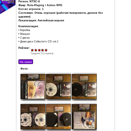
небольшое дополнение переворачивает бой до неузнава
соединяет традиционную тактику боя из японской 
привносит в неё экшн-элементы из других жанров, з
изучать и оценивать действия противника с друго
подвижность, скорость) - это сильно увеличивае
возможных тактик ведения боя с разными монстрами.
Разработчик: SquareSoft
Издатель: Square EA
Product ID: SLUS-00662 / SLUS-00668
Дата выпуска: 1998
Регион: NTSC-U
Жанр: Role-Playing / Action RPG
Кол-во игроков: 1
Состояние: Очень хорошее (рабочая поверхность ди
царапин)
Локализация: Английская версия
Комплектация:
• Коробка
• Мануал
• 2 диска
• Демо-диск Collector's CD vol.1
Рейтинг: