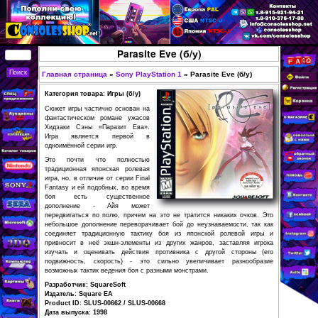
Перейти к основному
содержанию
КУПИТЬ
Parasite Eve (б/у)
СОВРЕМЕННЫЕ И
РЕТРО ИГРОВЫЕ
Главная страница
»
Sony PlayStation 1
»
Parasite 
Вы здесь
ПРИСТАВКИ,
Категория товара: Игры (б/у)
ИГРЫ, ФИГУРКИ,
Сюжет игры частично основан на
фантастическом романе ужасов
РЕДКИЕ
Хидэаки Сэны «Паразит Ева».
Игра является первой в
КОЛЛЕКЦИОННЫЕ
одноимённой серии игр.
ТОВАРЫ В
Это почти что полностью
традиционная японская ролевая
ИНТЕРНЕТ-
игра, но, в отличие от серии Final
Fantasy и ей подобных, во время
МАГАЗИНЕ
боя есть существенное
CONSOLESSHOP
дополнение - Айя может
передвигаться по полю, причем на это не тратится ник