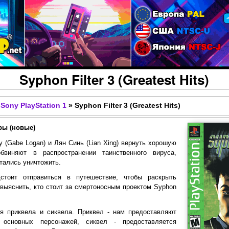
Перейти к основному
содержанию
Syphon Filter 3 (Greatest Hits)
Sony PlayStation 1
»
Syphon Filter 3 (Greatest Hits)
ры (новые)
у (Gabe Logan) и Лян Синь (Lian Xing) вернуть хорошую
обвиняют в распространении таинственного вируса,
тались уничтожить.
стоит отправиться в путешествие, чтобы раскрыть
 выяснить, кто стоит за смертоносным проектом Syphon
я приквела и сиквела. Приквел - нам предоставляют
 основных персонажей, сиквел - предоставляется