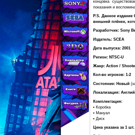
МАГАЗИНЕ
концовка существова
показания и воспомина
CONSOLESSHOP
P.S. Данное издание 
внешней плёнке, кот
Разработчик: Sony B
Издатель: SCEA
Дата выпуска: 2001
Регион: NTSC-U
Жанр: Action / Shoote
Кол-во игроков: 1-2
Состояние: Новый
(з
Локализация: Англий
Комплектация:
• Коробка
• Мануал
• Диск
Цена указана за 1 шт.