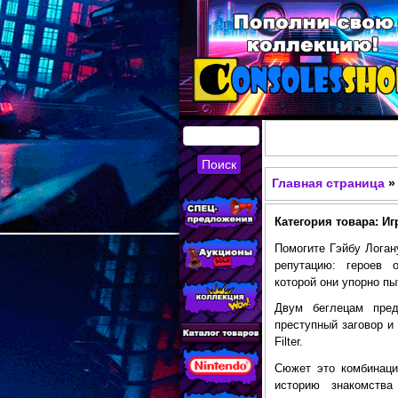
КУПИТЬ
СОВРЕМЕННЫЕ И
Главная страница
»
Вы здесь
РЕТРО ИГРОВЫЕ
Категория товара: Иг
ПРИСТАВКИ,
Помогите Гэйбу Логан
ИГРЫ, ФИГУРКИ,
репутацию: героев 
которой они упорно пы
РЕДКИЕ
Двум беглецам пред
КОЛЛЕКЦИОННЫЕ
преступный заговор и
ТОВАРЫ В
Filter.
Сюжет это комбинаци
ИНТЕРНЕТ-
историю знакомства