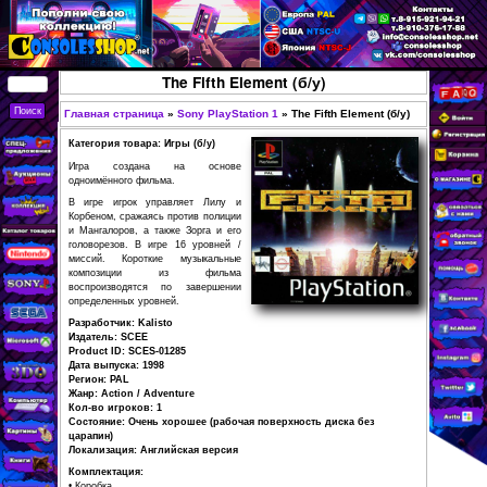
Перейти к основному
содержанию
КУПИТЬ
The Fifth Element (б/у)
СОВРЕМЕННЫЕ И
РЕТРО ИГРОВЫЕ
Главная страница
»
Sony PlayStation 1
»
The Fifth
Вы здесь
ПРИСТАВКИ,
Категория товара: Игры (б/у)
ИГРЫ, ФИГУРКИ,
Игра создана на основе
одноимённого фильма.
РЕДКИЕ
В игре игрок управляет Лилу и
КОЛЛЕКЦИОННЫЕ
Корбеном, сражаясь против полиции
и Мангалоров, а также Зорга и его
ТОВАРЫ В
головорезов. В игре 16 уровней /
миссий. Короткие музыкальные
ИНТЕРНЕТ-
композиции из фильма
воспроизводятся по завершении
МАГАЗИНЕ
определенных уровней.
CONSOLESSHOP
Разработчик: Kalisto
Издатель: SCEE