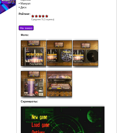
Product ID: SCES-01285
Дата выпуска: 1998
Регион: PAL
Жанр: Action / Adventure
Кол-во игроков: 1
Состояние: Очень хорошее (рабочая поверхность дис
царапин)
Локализация: Английская версия
Комплектация:
• Коробка
• Мануал
• Диск
Рейтинг:
Средняя:
5
(
1
оценка)
Фото: