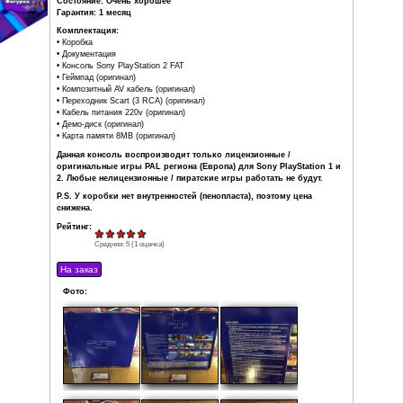
Аппаратная часть PlayStation
2 позволяет читать как CD, так
и DVD. Сохранена обратная совместимость с играми ста
(PS1), есть возможности проигрывания видео с DVD.
Изготовитель: Sony
Дата выхода: 2000
Модель: FAT SCPH-39003
Регион: PAL
Цвет: Черный
Состояние: Очень хорошее
Гарантия: 1 месяц
Комплектация:
• Коробка
• Документация
• Консоль Sony PlayStation 2 FAT
• Геймпад (оригинал)
• Композитный AV кабель (оригинал)
• Переходник Scart (3 RCA) (оригинал)
• Кабель питания 220v (оригинал)
• Демо-диск (оригинал)
• Карта памяти 8MB (оригинал)
Данная консоль воспроизводит только лицензионные