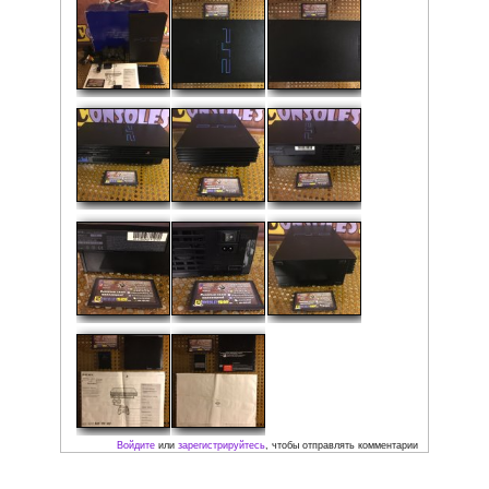
оригинальные игры PAL региона (Европа) для Sony Pl
2. Любые нелицензионные / пиратские игры работать
P.S. У коробки нет внутренностей (пенопласта), поэто
снижена.
Рейтинг:
Средняя:
5
(
1
оценка)
Фото: