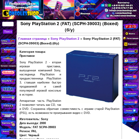
Перейти к основному
содержанию
КУПИТЬ
Sony PlayStation 2 (FAT) (SCPH-3900
СОВРЕМЕННЫЕ И
(б/у)
РЕТРО ИГРОВЫЕ
Главная страница
»
Sony PlayStation 2
»
Sony Play
ПРИСТАВКИ,
Вы здесь
(SCPH-39003) (Boxed) (б/у)
ИГРЫ, ФИГУРКИ,
Категория товара:
РЕДКИЕ
Приставки
КОЛЛЕКЦИОННЫЕ
Sony PlayStation 2 - вторая
игровая приставка,
ТОВАРЫ В
выпущенная компанией Sony,
наследница PlayStation и
ИНТЕРНЕТ-
предшественница PlayStation
3, ставшая наиболее быстро
МАГАЗИНЕ
продаваемой и самой
CONSOLESSHOP
популярной игровой консолью
в истории.