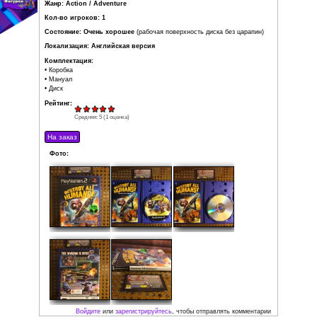
расстояниях, а еще для похищения и
уничтожения людей.
Разработчик: Pandemic Studios
Издатель: THQ
Product ID: SLES-53196
Дата выпуска: 2005
Регион: PAL
Жанр: Action / Adventure
Кол-во игроков: 1
Состояние: Очень хорошее
(рабочая поверхность диска
Локализация: Английская версия
Комплектация:
• Коробка
• Мануал
• Диск
Рейтинг:
Средняя:
5
(
1
оценка)