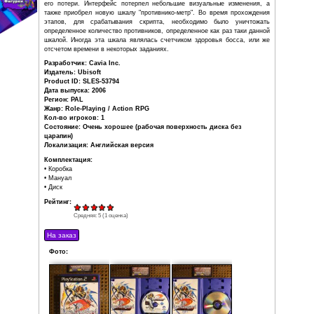
сфер здоровья после целенаправленной
атаки, а также каждый этап характеризовался строгим с
котором цели должны были быть выполнены. Drakenga
приобретать предметы восстановления здоровья,
увеличивающие боевые характеристики в магазинах, ко
на отдаленных местах, что хоть и привело к упроще
испытаний, но также увеличило длительность про
постоянных перелётов до места покупки и обратно.
Кроме того, весь полученный опыт, в ходе прохождения 
после смерти, что позволило начинать игроку перепрохо
его потери. Интерфейс потерпел небольшие визуальн
также приобрел новую шкалу "противнико-метр". Во вр
этапов, для срабатывания скрипта, необходимо б
определенное количество противников, определенное как
шкалой. Иногда эта шкала являлась счетчиком здоровь
отсчетом времени в некоторых заданиях.
Разработчик: Cavia Inc.
Издатель: Ubisoft
Product ID: SLES-53794
Дата выпуска: 2006
Регион: PAL
Жанр: Role-Playing / Action RPG
Кол-во игроков: 1