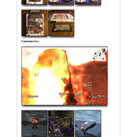
Состояние: Очень хорошее (рабочая поверхность дис
царапин)
Локализация: Английская версия
Комплектация:
• Коробка
• Мануал
• Диск
Рейтинг:
Средняя:
5
(
1
оценка)
Фото: