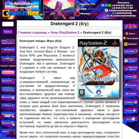
Перейти к основному
содержанию
КУПИТЬ
Drakengard 2 (б/у)
СОВРЕМЕННЫЕ И
РЕТРО ИГРОВЫЕ
Главная страница
»
Sony PlayStation 2
»
Drakengar
Вы здесь
ПРИСТАВКИ,
Категория товара: Игры (б/у)
ИГРЫ, ФИГУРКИ,
Drakengard 2, или Drag-On Dragoon 2:
Seal Red, Immoral Black в Японии - это
РЕДКИЕ
Action RPG для Playstation 2 является
прямым продолжением оригинального
КОЛЛЕКЦИОННЫЕ
Drakengard. Как и оригинал, Drakengard
2 содержит в себе как наземную так и
ТОВАРЫ В
воздушную боевую систему.
ИНТЕРНЕТ-
Drakengard 2 имеет ряд
усовершенствований, направленных на
МАГАЗИНЕ
улучшение её предшественницы. К
CONSOLESSHOP
примеру, в оригинальной игре, игрок мог
восстанавливать здоровье при помощи