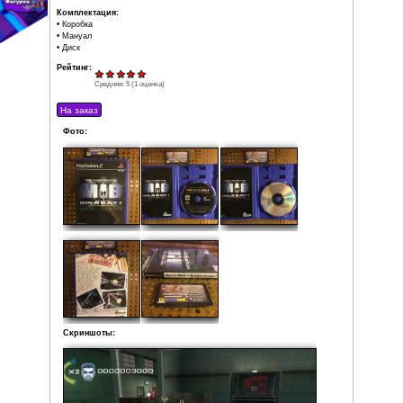
Разработчик: Melbourne House
Издатель: Infogrames
Product ID: SLES-50789
Дата выпуска: 2002
Регион: PAL
Жанр: Action / Shooter / Third-Person / Arcade
Кол-во игроков: 1
Состояние: Очень хорошее (рабочая поверхность дис
царапин)
Локализация: Английская версия
Комплектация:
• Коробка
• Мануал
• Диск
Рейтинг:
Средняя:
5
(
1
оценка)
Фото: