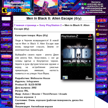
Перейти к основному
содержанию
КУПИТЬ
Men in Black II: Alien Escape (
СОВРЕМЕННЫЕ И
РЕТРО ИГРОВЫЕ
Главная страница
»
Sony PlayStation 2
»
Men in Bl
Вы здесь
Escape (б/у)
ПРИСТАВКИ,
Категория товара: Игры (б/у)
ИГРЫ, ФИГУРКИ,
Люди в Черном возвращаются! В новой
РЕДКИЕ
части Men in Black II: Alien Escape вам
вновь предстоит спасать Землю от
КОЛЛЕКЦИОННЫЕ
инопланетных пришельцев.
ТОВАРЫ В
Выбирайте своего героя - агента Джея
или агента Кея, безусловно, с ног до
ИНТЕРНЕТ-
головы одетых в безупречно черное,
МАГАЗИНЕ
берите в руки футуристическое оружие и
веред на истребление ужасных
CONSOLESSHOP
пришельцев, имевших наглость
появиться на улицах Нью-Йорка.