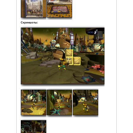
• Мануал
• Дополнительный буклет
• Диск
Рейтинг:
Средняя:
5
(
2
оценки)
Фото: