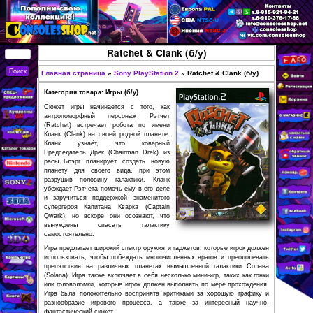
Перейти к основному
содержанию
КУПИТЬ
Ratchet & Clank (б/у)
СОВРЕМЕННЫЕ И
РЕТРО ИГРОВЫЕ
Главная страница
»
Sony PlayStation 2
»
Ratchet &
Вы здесь
ПРИСТАВКИ,
Категория товара: Игры (б/у)
ИГРЫ, ФИГУРКИ,
Сюжет игры начинается с того, как
антропоморфный персонаж Рэтчет
РЕДКИЕ
(Ratchet) встречает робота по имени
Кланк (Clank) на своей родной планете.
КОЛЛЕКЦИОННЫЕ
Кланк узнаёт, что коварный
Председатель Дрек (Chairman Drek) из
ТОВАРЫ В
расы Блэрг планирует создать новую
ИНТЕРНЕТ-
планету для своего вида, при этом
разрушив половину галактики. Кланк
МАГАЗИНЕ
убеждает Рэтчета помочь ему в его деле
и заручиться поддержкой знаменитого
CONSOLESSHOP
супергероя Капитана Кварка (Captain
Qwark), но вскоре они осознают, что