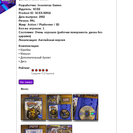
вынуждены спасать галактику
самостоятельно.
Игра предлагает широкий спектр оружия и гаджетов, кото
использовать, чтобы побеждать многочисленных врагов
препятствия на различных планетах вымышленной га
(Solana). Игра также включает в себя несколько мини-игр,
или головоломки, которые игрок должен выполнять по м
Игра была положительно воспринята критиками за хо
разнообразие игрового процесса, а также за инте
фантастический сюжет.
Разработчик: Insomniac Games
Издатель: SCEE
Product ID: SCES-50916
Дата выпуска: 2002
Регион: PAL
Жанр: Action / Platformer / 3D
Кол-во игроков: 1
Состояние: Очень хорошее (рабочая поверхность дис
царапин)
Локализация: Английская версия
Комплектация:
• Коробка