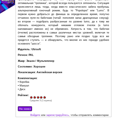
скупыми дозами наиболее отличившимся
рэйманоборцам, которые при должном усердии имею
прелести полудюжины бонусных уровней.
Уровни продуманы довольно-таки неплохо. В процессе з
возможностей напакостить товарищам, мчащимся впереди
любом этапе присутствует масса ответвлений от 
маршрута. На первый взгляд их ценность неочеви
бежишь себе в толпе компьютерных соперников и недо
дизайнеры нагородили столько побочных путей, не 
преимуществ забредшему на них игроку. Все рав
оптимальная "тропинка", которой всегда пользуются опп
проясняется лишь тогда, когда вместо классического 
альтернативный гоночный режим, будь то "Popolopoi
первом нужно добраться до финиша за определенное 
отчаянно лупя по бабочкам (читай: пополняя запас драг
во втором — подобрать разбросанные по уровню lums
обогнать конкурента, который никаким отловом 
напоминают именно их) не обременен. Хитрость в то
(пчелки) расположены в самых различных местах уров
самые обходные тропинки. Поэтому рано или позд
придется ступить — и обнаружить, что многие из них 
основного "шоссе".
Издатель: Ubisoft