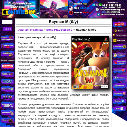
Перейти к основному
содержанию
КУПИТЬ
Rayman M (б/у)
СОВРЕМЕННЫЕ И
РЕТРО ИГРОВЫЕ
Главная страница
»
Sony PlayStation 2
»
Rayman M
Вы здесь
ПРИСТАВКИ,
Категория товара: Игры (б/у)
ИГРЫ, ФИГУРКИ,
Rayman M - это трёхмерная аркада,
дополненная многопользовательским
РЕДКИЕ
вариантом. Можно играть как за самого
Rayman'a так и за ещё семерых
КОЛЛЕКЦИОННЫЕ
персонажей. В основу Rayman M
положено два игровых режима — "гонка",
ТОВАРЫ В
потешный забег с препятствиями, и
ИНТЕРНЕТ-
"поединок", этакий мультяшный
"дефматч". Увеселительные мероприятия
МАГАЗИНЕ
проводятся на исключительно красочных
просторах 24-х уровней, по 12 на каждый
CONSOLESSHOP
режим. Разумеется, все это богатство
доступно далеко не сразу, а выдается