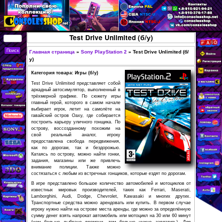
Перейти к основному
содержанию
КУПИТЬ
Test Drive Unlimited (б/у)
СОВРЕМЕННЫЕ И
РЕТРО ИГРОВЫЕ
Главная страница
»
Sony PlayStation 2
»
Test Driv
Вы здесь
у)
ПРИСТАВКИ,
Категория товара: Игры (б/у)
ИГРЫ, ФИГУРКИ,
Test Drive Unlimited представляет собой
РЕДКИЕ
аркадный автосимулятор, выполненный в
трёхмерной графике. По сюжету игры
КОЛЛЕКЦИОННЫЕ
главный герой, которого в самом начале
выбирает игрок, летит на самолёте на
ТОВАРЫ В
гавайский остров Оаху, где собирается
ИНТЕРНЕТ-
построить карьеру уличного гонщика. По
острову, воссозданному похожим на
МАГАЗИНЕ
свой реальный аналог, игроку
предоставлена свобода передвижения,
CONSOLESSHOP
как по дорогам, так и бездорожью.
Катаясь по острову, можно найти гонки,