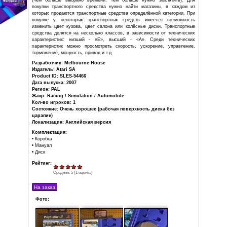
задания, магазины или же привлечь
внимание полиции. Также можно
состязаться с любым из встречных гонщиков, которые езд
В игре представлено большое количество автомобилей 
известных мировых производителей, таких как Ferr
Lamborghini, Audi, Dodge, Chevrolet, Kawasaki и 
Транспортные средства можно арендовать или купить. 
игроку нужно найти на острове места аренды, где можно
сумму денег взять напрокат автомобиль или мотоцикл на
(чем больше выбрано времени, тем больше нужно з
покупки транспортного средства нужно найти магази
которых продаются транспортные средства определённой
покупке у некоторых транспортных средств имеет
изменить цвет кузова, цвет салона или колёсные диск
средства делятся на несколько классов, в зависимости
характеристик: низший - «E», высший - «A». Сре
характеристик можно просмотреть скорость, ускорен
торможение, мощность, привод и т.д.
Разработчик: Melbourne House
Издатель: Atari SA
Product ID: SLES-54466
Дата выпуска: 2007
Регион: PAL