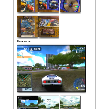
Жанр: Racing / Simulation / Automobile
Кол-во игроков: 1
Состояние: Очень хорошее (рабочая поверхность дис
царапин)
Локализация: Английская версия
Комплектация:
• Коробка
• Мануал
• Диск
Рейтинг:
Средняя:
5
(
1
оценка)
Фото: