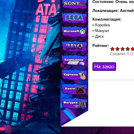
МАГАЗИНЕ
Состояние: Очень х
CONSOLESSHOP
Локализация: Англий
Комплектация:
• Коробка
• Мануал
• Диск
Рейтинг:
Средняя:
5
(
1