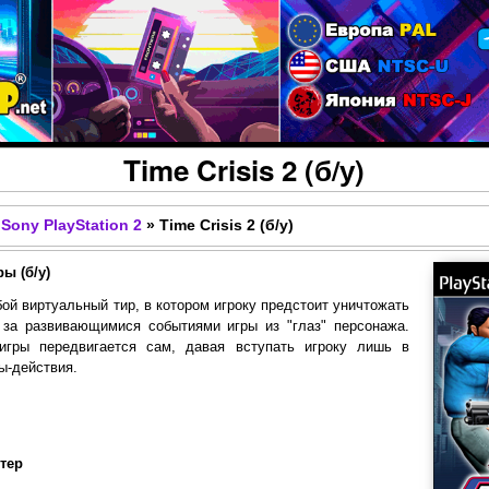
Перейти к основному
содержанию
Time Crisis 2 (б/у)
Sony PlayStation 2
»
Time Crisis 2 (б/у)
ы (б/у)
ой виртуальный тир, в котором игроку предстоит уничтожать
 за развивающимися событиями игры из "глаз" персонажа.
игры передвигается сам, давая вступать игроку лишь в
ы-действия.
тер