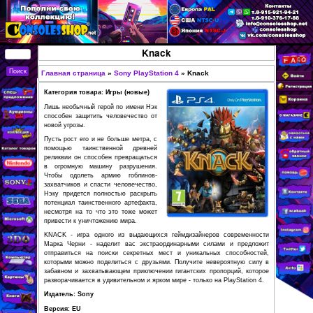
Перейти к основному
содержанию
КУПИТЬ
Knack
СОВРЕМЕННЫЕ И
РЕТРО ИГРОВЫЕ
Главная страница
»
Sony PlayStation 4
»
Knack
Вы здесь
ПРИСТАВКИ,
Категория товара: Игры (новые)
ИГРЫ, ФИГУРКИ,
Лишь необычный герой по имени Нэк
способен защитить человечество от
РЕДКИЕ
новой угрозы.
КОЛЛЕКЦИОННЫЕ
Пусть рост его и не больше метра, с
помощью таинственной древней
ТОВАРЫ В
реликвии он способен превращаться
в огромную машину разрушения.
ИНТЕРНЕТ-
Чтобы одолеть армию гоблинов-
захватчиков и спасти человечество,
МАГАЗИНЕ
Нэку придется полностью раскрыть
CONSOLESSHOP
потенциал таинственного артефакта,
несмотря на то что это тоже может