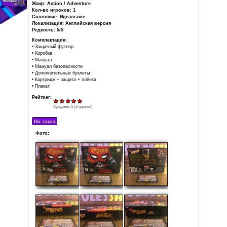
борьбе с преступностью. Человек-Паук может карабкатьс
потолку, а также «стрелять» по врагам паутиной, которая
свойство заканчиваться. В случае, если запас паутин
врагами можно сразиться врукопашную. В конце кажд
ожидает сражение с одним из боссов.
Разработчик: Western Technologies, Inc.
Издатель: LJN Ltd.
Product ID: SNS-ADME-USA
Дата выпуска: 1995
Регион: NTSC-U
Жанр: Action / Adventure
Кол-во игроков: 1
Состояние: Идеальное
Локализация: Английская версия
Редкость: 5/5
Комплектация:
• Защитный футляр
• Коробка
• Мануал
• Мануал безопасности
• Дополнительные буклеты
• Картридж + защита + плёнка
• Плакат