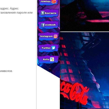
 адрес. Адрес
становления пароля или
имволов.