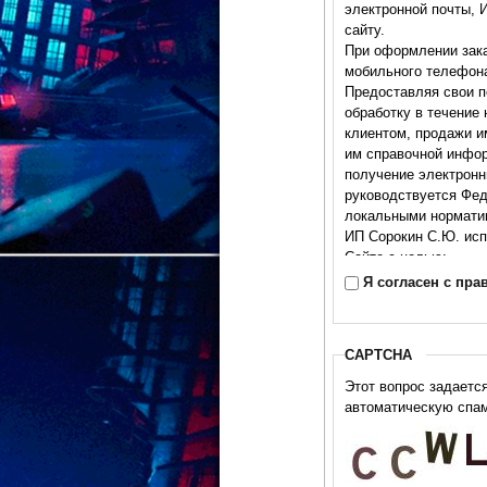
электронной почты, 
сайту.
При оформлении зак
мобильного телефона
Предоставляя свои п
обработку в течение
клиентом, продажи и
им справочной информ
получение электронн
руководствуется Фед
локальными нормати
ИП Сорокин С.Ю. исп
Сайте с целью:
Я согласен с пр
• для идентификации
• для обработки зак
• для осуществления
• для анализа покуп
CAPTCHA
• для информировани
Этот вопрос задаетс
• для информировани
автоматическую спам
Отписка от рассылок возможна
отключения переключ
Продавец обязуется 
нарушением предост