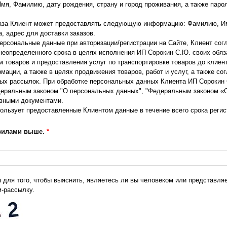
Имя, Фамилию, дату рождения, страну и город проживания, а также паро
аза Клиент может предоставлять следующую информацию: Фамилию, Им
, адрес для доставки заказов.
ерсональные данные при авторизации/регистрации на Сайте, Клиент сог
 неопределенного срока в целях исполнения ИП Сорокин С.Ю. своих обяз
м товаров и предоставления услуг по транспортировке товаров до клиен
ации, а также в целях продвижения товаров, работ и услуг, а также со
ых рассылок. При обработке персональных данных Клиента ИП Сорокин
еральным законом "О персональных данных", "Федеральным законом «О
вными документами.
ользует предоставленные Клиентом данные в течение всего срока регис
авилами выше.
*
/авторизации Клиента на Сайте;
азов Клиента и выполнения своих обязательств перед Клиентом;
 деятельности по продвижению товаров и услуг;
ательских особенностей Клиента и предоставления персональных рекоме
я клиента об изменениях статусов заказов, поступления на склад заказ
я для того, чтобы выяснить, являетесь ли вы человеком или представляе
я об акциях, скидках и специальных предложениях посредством электр
-рассылку.
 в любой момент в разделе "Профиль" - “Управление подписками” путем
ателя "Новости, новые поступления товара и скидки от интернет-магази
не передавать полученную от Клиента информацию третьим лицам. Не с
авление Продавцом информации агентам и третьим лицам, действующим