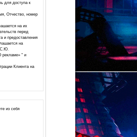
ль для доступа к
я, Отчество, номер
лашается на их
ательств перед
та и предоставления
глашается на
 С.Ю.
 рекламе» " и
трации Клиента на
ндаций;
анных товаров.
те из себя
онных рассылок.
на".
читается
 на основании