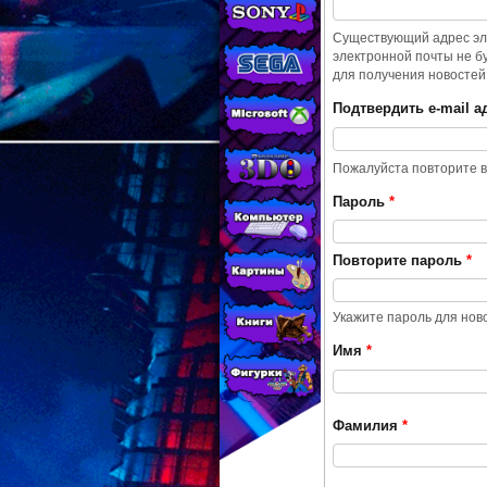
МАГАЗИНЕ
CONSOLESSHOP
Существующий адрес эле
электронной почты не б
для получения новостей
Подтвердить e-mail 
Пожалуйста повторите в
Пароль
*
Повторите пароль
*
Укажите пароль для нов
Имя
*
Фамилия
*